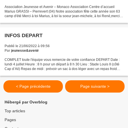
Association Jeunesse et Avenir – Monaco Association Centre d’accueil
Marius GRASSI – Pierrevert (04) Notre association fête cette année son 63
camp d'été Merci à toi Marius, à toi la soeur jean-michele, à toi René,merci à
vous Marc et Cathy ''Parce que...
INFOS DEPART
Publié le 21/06/2022 à 09:56
Par
jeunesse&avenir
COMPLET toute l'équipe vous remercie de votre confiance DEPART Date :
lundi 4 juillet Heure : 8 h pour un départ à 8 h 30 Lieu : Stade Louis II (côté
Cap d’Ail) Repas de midi : prévoir un sac à dos léger avec un repas froid
pour le pique-nique sur le...
< Page précédente
Page suivante >
Hébergé par Overblog
Top articles
Pages