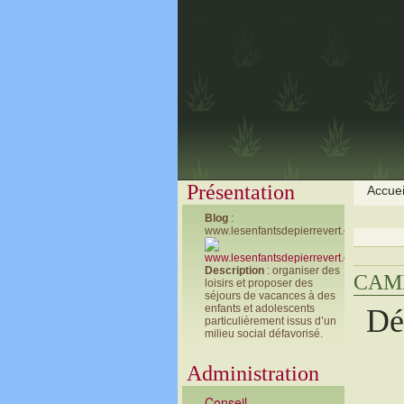
Présentation
Accuei
Blog
:
www.lesenfantsdepierrevert.com
Description
: organiser des
CAMP
loisirs et proposer des
séjours de vacances à des
enfants et adolescents
Dé
particulièrement issus d’un
milieu social défavorisé.
Administration
Conseil