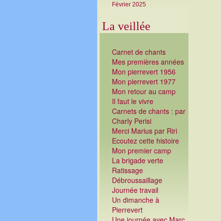
Février 2025
La veillée
Carnet de chants
Mes premières années
Mon pierrevert 1956
Mon pierrevert 1977
Mon retour au camp
Il faut le vivre
Carnets de chants : par
Charly Perisi
Merci Marius par Riri
Ecoutez cette histoire
Mon premier camp
La brigade verte
Ratissage
Débroussaillage
Journée travail
Un dimanche à
Pierrevert
Une journée avec Marc