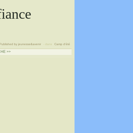
fiance
Published by jeunesse&avenir
-
dans
Camp d'été
HE >>