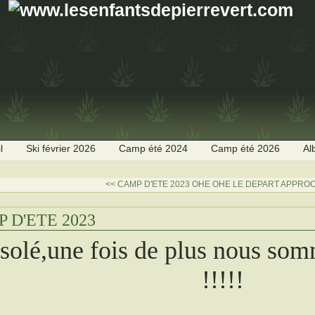
l
Ski février 2026
Camp été 2024
Camp été 2026
Al
<< CAMP D'ETE 2023
OHE OHE LE DEPART APPROC
 D'ETE 2023
solé,une fois de plus nous 
!!!!!