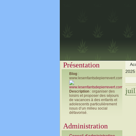
Présentation
Acc
2025
Blog
:
www.lesenfantsdepierrevert.com
jui
Description
: organiser des
loisirs et proposer des séjours
de vacances à des enfants et
adolescents particulièrement
issus d’un milieu social
défavorisé.
Administration
Conseil d'administration