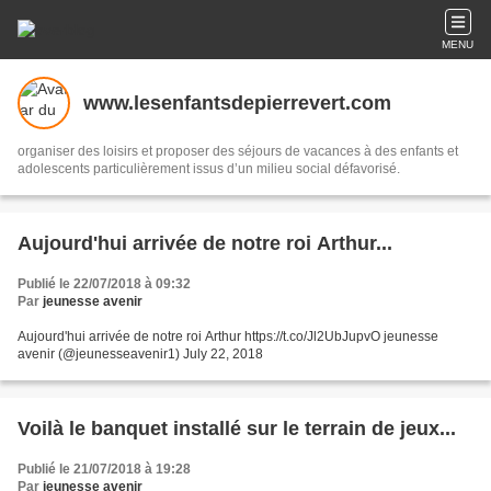
MENU
www.lesenfantsdepierrevert.com
organiser des loisirs et proposer des séjours de vacances à des enfants et
adolescents particulièrement issus d’un milieu social défavorisé.
Aujourd'hui arrivée de notre roi Arthur...
Publié le 22/07/2018 à 09:32
Par
jeunesse avenir
Aujourd'hui arrivée de notre roi Arthur https://t.co/Jl2UbJupvO jeunesse
avenir (@jeunesseavenir1) July 22, 2018
Voilà le banquet installé sur le terrain de jeux...
Publié le 21/07/2018 à 19:28
Par
jeunesse avenir