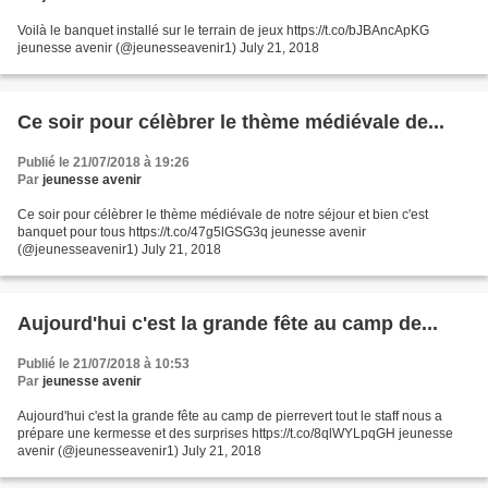
Voilà le banquet installé sur le terrain de jeux https://t.co/bJBAncApKG
jeunesse avenir (@jeunesseavenir1) July 21, 2018
Ce soir pour célèbrer le thème médiévale de...
Publié le 21/07/2018 à 19:26
Par
jeunesse avenir
Ce soir pour célèbrer le thème médiévale de notre séjour et bien c'est
banquet pour tous https://t.co/47g5lGSG3q jeunesse avenir
(@jeunesseavenir1) July 21, 2018
Aujourd'hui c'est la grande fête au camp de...
Publié le 21/07/2018 à 10:53
Par
jeunesse avenir
Aujourd'hui c'est la grande fête au camp de pierrevert tout le staff nous a
prépare une kermesse et des surprises https://t.co/8qlWYLpqGH jeunesse
avenir (@jeunesseavenir1) July 21, 2018