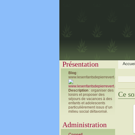
Présentation
Accuei
Blog
:
www.lesenfantsdepierrevert.com
Description
: organiser des
Ce so
loisirs et proposer des
séjours de vacances à des
enfants et adolescents
particulièrement issus d’un
milieu social défavorisé.
Administration
Conseil