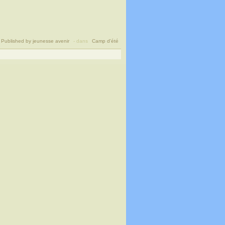
Published by jeunesse avenir
-
dans
Camp d'été