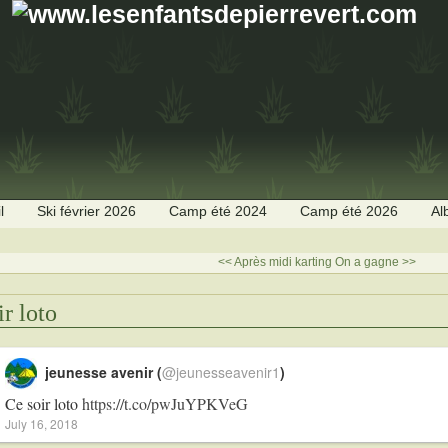
l
Ski février 2026
Camp été 2024
Camp été 2026
Al
<< Après midi karting
On a gagne >>
ir loto
jeunesse avenir (
@jeunesseavenir1
)
Ce soir loto
https://t.co/pwJuYPKVeG
July 16, 2018