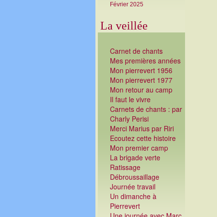
Février 2025
La veillée
Carnet de chants
Mes premières années
Mon pierrevert 1956
Mon pierrevert 1977
Mon retour au camp
Il faut le vivre
Carnets de chants : par
Charly Perisi
Merci Marius par Riri
Ecoutez cette histoire
Mon premier camp
La brigade verte
Ratissage
Débroussaillage
Journée travail
Un dimanche à
Pierrevert
Une journée avec Marc