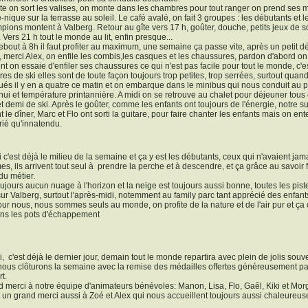
ite on sort les valises, on monte dans les chambres pour tout ranger on prend ses ma
-nique sur la terrasse au soleil. Le café avalé, on fait 3 groupes : les débutants et
pions montent à Valberg. Retour au gîte vers 17 h, goûter, douche, petits jeux de s
. Vers 21 h tout le monde au lit, enfin presque...
ebout à 8h il faut profiter au maximum, une semaine ça passe vite, après un petit dé
 merci Alex, on enfile les combis,les casques et les chaussures, pardon d'abord on 
t on essaie d'enfiler ses chaussures ce qui n'est pas facile pour tout le monde, c'e
es de ski elles sont de toute façon toujours trop petites, trop serrées, surtout quand
bués il y en a quatre ce matin et on embarque dans le minibus qui nous conduit au p
hui et température printannière. A midi on se retrouve au chalet pour déjeuner tous
t demi de ski. Après le goûter, comme les enfants ont toujours de l'énergie, notre s
t le dîner, Marc et Flo ont sorti la guitare, pour faire chanter les enfants mais on en
rié qu'innatendu.
 c'est déjà le milieu de la semaine et ça y est les débutants, ceux qui n'avaient jam
s, ils arrivent tout seul à
prendre la perche et à descendre, et ça grâce au savoir fa
 du métier.
oujours aucun nuage à l'horizon et la neige est toujours aussi bonne, toutes les piste
r Valberg, surtout l'après-midi, notemment au family parc tant apprécié des enfant
our nous, nous sommes seuls au monde, on profite de la nature et de l'air pur et ça ç
ans les pots d'échappement
i,
c'est déjà le dernier jour, demain tout le monde repartira avec plein de jolis sou
nous clôturons la semaine avec la remise des médailles offertes généreusement pa
t.
 merci à notre équipe d'animateurs bénévoles: Manon, Lisa, Flo, Gaêl, Kiki et Mo
 un grand merci aussi à Zoé et Alex qui nous accueillent toujours aussi chaleureuse