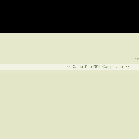
Publi
<< Camp d'été 2019
Camp d'aout >>