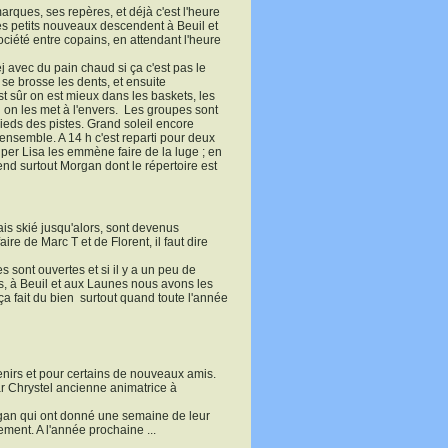
rques, ses repères, et déjà c'est l'heure
 les petits nouveaux descendent à Beuil et
ociété entre copains, en attendant l'heure
j avec du pain chaud si ça c'est pas le
se brosse les dents, et ensuite
st sûr on est mieux dans les baskets, les
 on les met à l'envers.
Les groupes sont
ieds des pistes. Grand soleil encore
 ensemble. A 14 h c'est reparti pour deux
uper Lisa les emmène faire de la luge ; en
tend surtout Morgan dont le répertoire est
ais skié jusqu'alors, sont devenus
ire de Marc T et de Florent, il faut dire
s sont ouvertes et si il y a un peu de
s, à Beuil et aux Launes nous avons les
a fait du bien
surtout quand toute l'année
venirs et pour certains de nouveaux amis.
r Chrystel ancienne animatrice à
rgan qui ont donné une semaine de leur
ment. A l'année prochaine ...