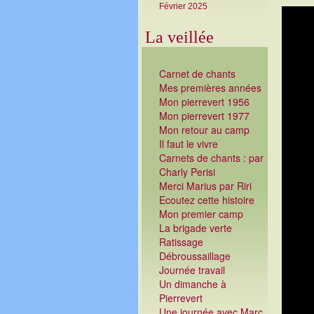
Février 2025
La veillée
Carnet de chants
Mes premières années
Mon pierrevert 1956
Mon pierrevert 1977
Mon retour au camp
Il faut le vivre
Carnets de chants : par
Charly Perisi
Merci Marius par Riri
Ecoutez cette histoire
Mon premier camp
La brigade verte
Ratissage
Débroussaillage
Journée travail
Un dimanche à
Pierrevert
Une journée avec Marc