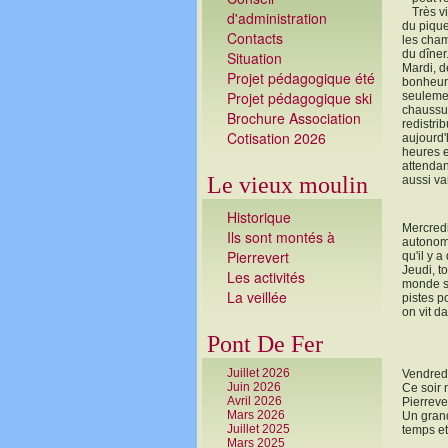
Très v
d'administration
du pique
Contacts
les cham
du dîner
Situation
Mardi, d
Projet pédagogique été
bonheur,
Projet pédagogique ski
seulemen
chaussur
Brochure Association
redistri
Cotisation 2026
aujourd'
heures e
attendan
Le vieux moulin
aussi va
Historique
Mercredi
Ils sont montés à
autonome
Pierrevert
qu'il y a
Jeudi, t
Les activités
monde su
La veillé
e
pistes p
on vit d
Pont De Fer
Juillet 2026
Vendred
Juin 2026
Ce soir 
Avril 2026
Pierrever
Mars 2026
Un grand
Juillet 2025
temps et
Mars 2025