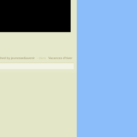
shed by jeunesse&avenir
-
dans
Vacances d'hiver