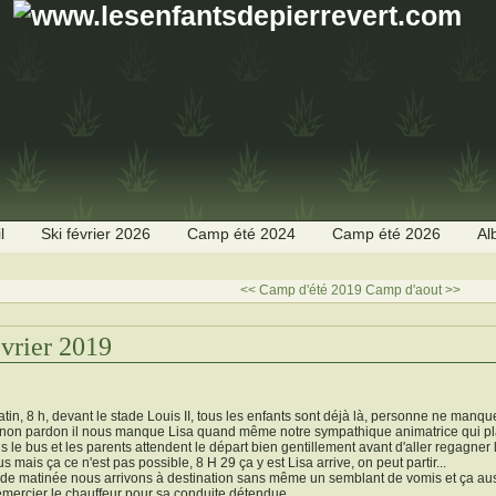
l
Ski février 2026
Camp été 2024
Camp été 2026
Al
<< Camp d'été 2019
Camp d'aout >>
évrier 2019
tin, 8 h, devant le stade Louis II, tous les enfants sont déjà là, personne ne manq
 non pardon il nous manque Lisa quand même notre sympathique animatrice qui plait
s le bus et les parents attendent le départ bien gentillement avant d'aller regagner leu
s mais ça ce n'est pas possible, 8 H 29 ça y est Lisa arrive, on peut partir...
 de matinée nous arrivons à destination sans même un semblant de vomis et ça au
emercier le chauffeur pour sa conduite détendue.