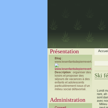
Présentation
Accuei
Blog
:
www.lesenfantsdepierrevert.com
Description
: organiser des
Ski f
loisirs et proposer des
séjours de vacances à des
enfants et adolescents
particulièrement issus d’un
milieu social défavorisé.
Lundi ma
rare, ah
sont dan
Administration
avec nou
Milieu
Conseil
peut r