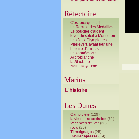
Réfectoire
C'est presque la fin
La Remise des Médailles
Le bouclier d'argent
lever du soleil à Montfuron
Les Jeux Olympiques
Pierrevert, avant tout une
histoire d'amitiés
Les Années 80
Accrobranche
la Slackline
Notre Royaume
Marius
L'histoire
Les Dunes
Camp d'été
(129)
la vie de l'association
(61)
Vacances d'hiver
(33)
rétro
(29)
Témoignages
(25)
Revuedepresse
(19)